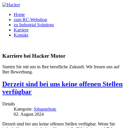
Home
zum RC-Webshop
zu Industrial Solutions
Karriere
Kontakt
Karriere bei Hacker Motor
Starten Sie mit uns in Ihre berufliche Zukunft. Wir freuen uns auf
Ihre Bewerbung.
Derzeit sind bei uns keine offenen Stellen
verfügbar
Details
Kategorie:
Jobangebote
02. August 2024
Derzeit
s
i
nd
bei
u
n
s
keine offenen Stellen
v
e
rf
ügbar. Wenn Sie