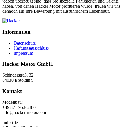
jedoch überzeugt sind, dass Sie spezielle Fähigkeiten und Tal
en
t
e
haben
,
v
on
denen Hacker Motor profitieren würde, fr
eu
e
n
wir
u
n
s
dennoch auf Ihre Bewerbung mit ausführlichem Lebenslauf.
Information
Datenschutz
Haftungsausschluss
Impressum
Hacker Motor GmbH
Schinderstraßl 32
84030 Ergolding
Kontakt
Modellbau:
+49 871 953628-0
info@hacker-motor.com
Industrie: